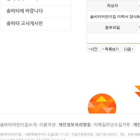
작성자
솔비타에 바랍니다
솔비타어린이집 이력서 양식&
솔비타 교사게시판
첨부파일
솔비타어린이집소개
|
이용약관
|
개인정보처리방침
|
이메일무단수집거부
|
개
솔비타어린이집
|
세종특별자치시 도움8로 11-20
|
사업자등록번호 : 867-80-00012
|
TEL : 044-86